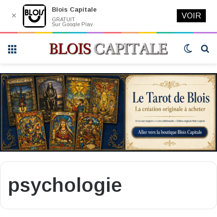
Blois Capitale
✕
VOIR
GRATUIT
Sur Google Play
Menu
Switch
R
skin
psychologie