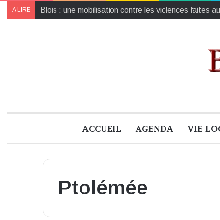
Collecte de jouets pour Noël : un geste solidaire pou
A LIRE
ACCUEIL
AGENDA
VIE LO
Ptolémée