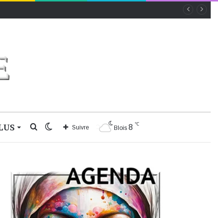
℃
LUS
Rechercher
Switch
8
Suivre
Blois
skin