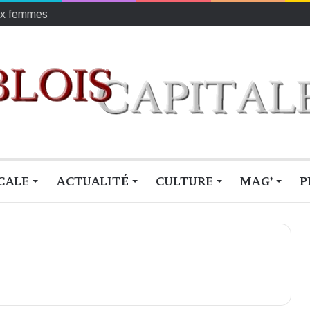
r les enfants défavorisés
CALE
ACTUALITÉ
CULTURE
MAG’
P