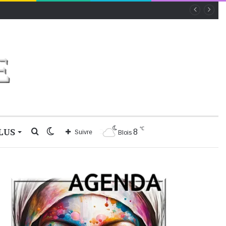
℃
LUS
Rechercher
Switch
8
Suivre
Blois
skin