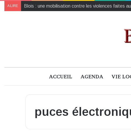
Collecte de jouets pour Noël : un geste solidaire pou
A LIRE
ACCUEIL
AGENDA
VIE LO
puces électroni