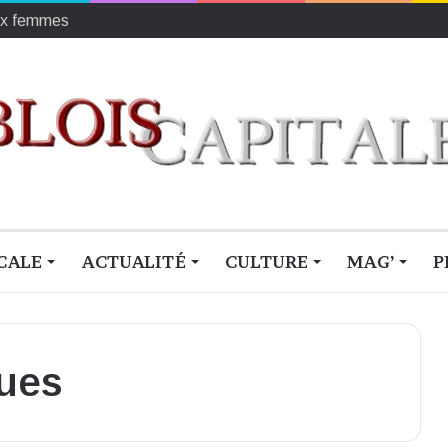
r les enfants défavorisés
CALE
ACTUALITÉ
CULTURE
MAG’
P
ques