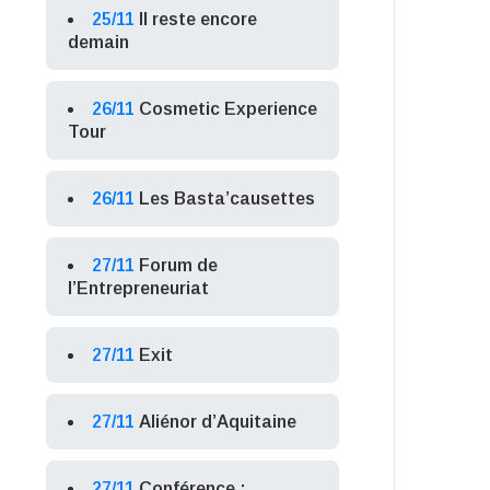
25/11
Il reste encore
demain
26/11
Cosmetic Experience
Tour
26/11
Les Basta’causettes
27/11
Forum de
l’Entrepreneuriat
27/11
Exit
27/11
Aliénor d’Aquitaine
27/11
Conférence :