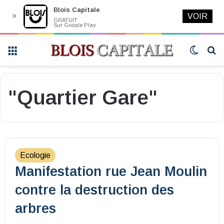
Blois Capitale
✕
VOIR
GRATUIT
Sur Google Play
Menu
Switch
R
skin
"Quartier Gare"
Ecologie
Manifestation rue Jean Moulin
contre la destruction des
arbres