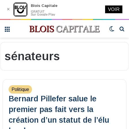
Blois Capitale
✕
VOIR
GRATUIT
Sur Google Play
Menu
Switch
R
skin
sénateurs
Politique
Bernard Pillefer salue le
premier pas fait vers la
création d’un statut de l’élu