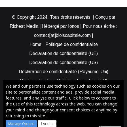
© Copyright 2024, Tous droits réservés | Conçu par
Richest Media | Hébergé par Ionos | Pour nous écrire :
contact[at]bloiscapitale.com |
Home
Politique de confidentialité
Déclaration de confidentialité (UE)
Déclaration de confidentialité (US)
Déclaration de confidentialité (Royaume-Uni)
Mentions légales
Politique de cookies (EU)
We and our partners use technology such as cookies on our
Cookie Policy (AUS)
Cookie Policy (US)
site to personalize content and ads, provide social media
features, and analyze our traffic. Click below to consent to
Qui sommes-nous ?
Participer à Blois Capitale
the use of this technology across the web. You can change
Bénéficier d’une assistance
your mind and change your consent choices at anytime by
returning to this site.
Facebook
X
YouTube
Instagram
RSS
Manage Options
I Accept