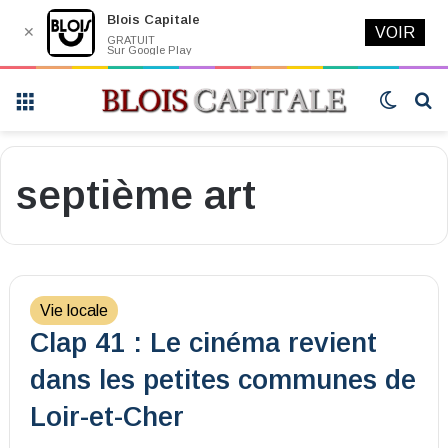
Blois Capitale
✕
VOIR
GRATUIT
Sur Google Play
Menu
Switch
R
skin
septième art
Vie locale
Clap 41 : Le cinéma revient
dans les petites communes de
Loir-et-Cher