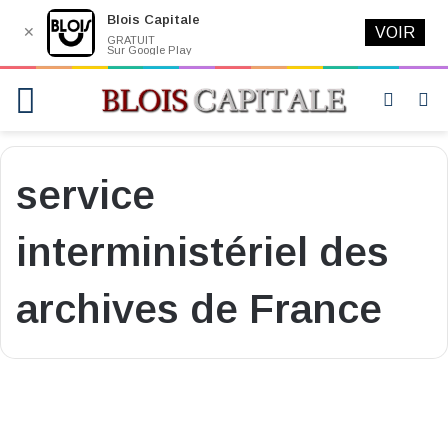
Blois Capitale
✕
VOIR
GRATUIT
Sur Google Play
Menu
Switch
R
skin
service
interministériel des
archives de France
Vie locale