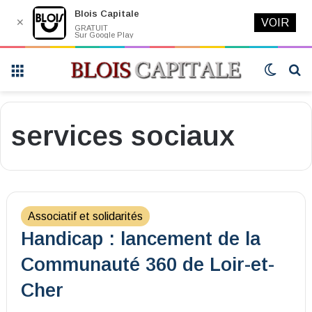
Blois Capitale
✕
VOIR
GRATUIT
Sur Google Play
Menu
Switch
R
skin
services sociaux
Associatif et solidarités
Handicap : lancement de la
Communauté 360 de Loir-et-
Cher