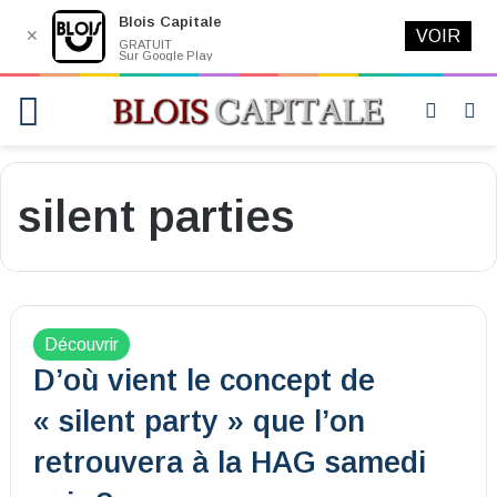
Blois Capitale
✕
VOIR
GRATUIT
Sur Google Play
Menu
Switch
R
skin
silent parties
Découvrir
D’où vient le concept de
« silent party » que l’on
retrouvera à la HAG samedi