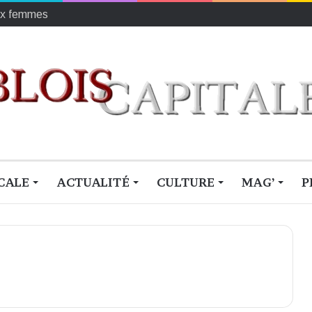
r les enfants défavorisés
CALE
ACTUALITÉ
CULTURE
MAG’
P