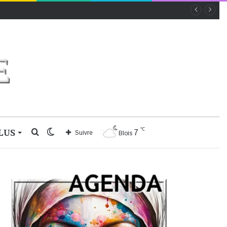
℃
LUS
Rechercher
Switch
7
Suivre
Blois
skin