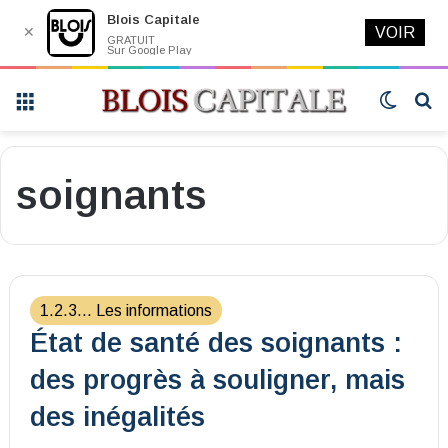
Blois Capitale
✕
VOIR
GRATUIT
Sur Google Play
Menu
Switch
R
skin
soignants
1.2.3... Les informations
État de santé des soignants :
des progrès à souligner, mais
des inégalités