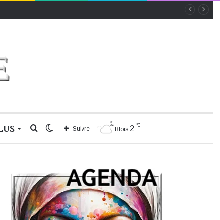
℃
LUS
Rechercher
Switch
2
Suivre
Blois
skin