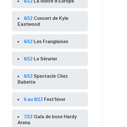
6/12
La loutre d’Europe
6/12
Concert de Kyle
Eastwood
6/12
Les Franglaises
6/12
Le Sérurier
6/12
Spectacle Chez
Babette
6 au 8/12
Fest’hiver
7/12
Gala de boxe Hardy
Arena