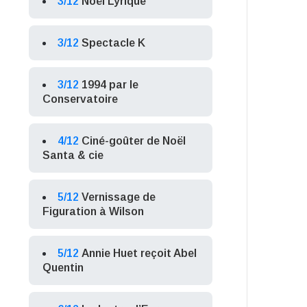
3/12
Noël Lyrique
3/12
Spectacle K
3/12
1994 par le
Conservatoire
4/12
Ciné-goûter de Noël
Santa & cie
5/12
Vernissage de
Figuration à Wilson
5/12
Annie Huet reçoit Abel
Quentin