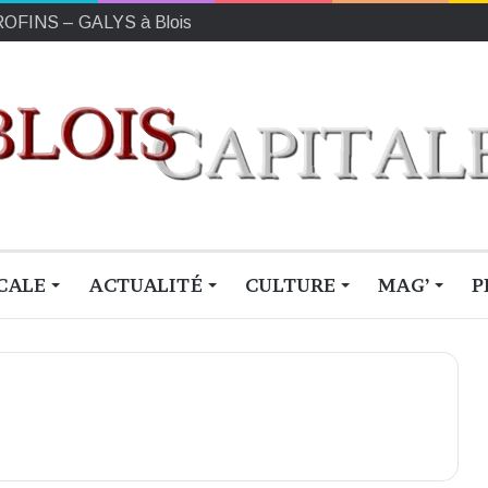
EUROFINS – GALYS à Blois
CALE
ACTUALITÉ
CULTURE
MAG’
P