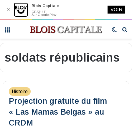
Blois Capitale
✕
VOIR
GRATUIT
Sur Google Play
Menu
Switch
R
skin
soldats républicains
Histoire
Projection gratuite du film
« Las Mamas Belgas » au
CRDM