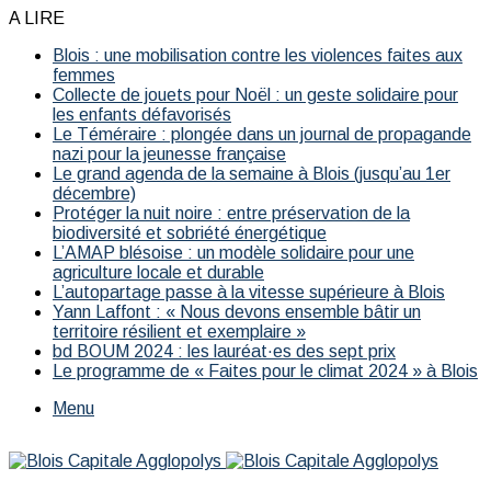
A LIRE
Blois : une mobilisation contre les violences faites aux
femmes
Collecte de jouets pour Noël : un geste solidaire pour
les enfants défavorisés
Le Téméraire : plongée dans un journal de propagande
nazi pour la jeunesse française
Le grand agenda de la semaine à Blois (jusqu’au 1er
décembre)
Protéger la nuit noire : entre préservation de la
biodiversité et sobriété énergétique
L’AMAP blésoise : un modèle solidaire pour une
agriculture locale et durable
L’autopartage passe à la vitesse supérieure à Blois
Yann Laffont : « Nous devons ensemble bâtir un
territoire résilient et exemplaire »
bd BOUM 2024 : les lauréat·es des sept prix
Le programme de « Faites pour le climat 2024 » à Blois
Menu