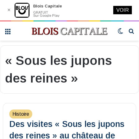
Blois Capitale
✕
VOIR
GRATUIT
Sur Google Play
Menu
Switch
R
skin
« Sous les jupons
des reines »
Histoire
Des visites « Sous les jupons
des reines » au château de