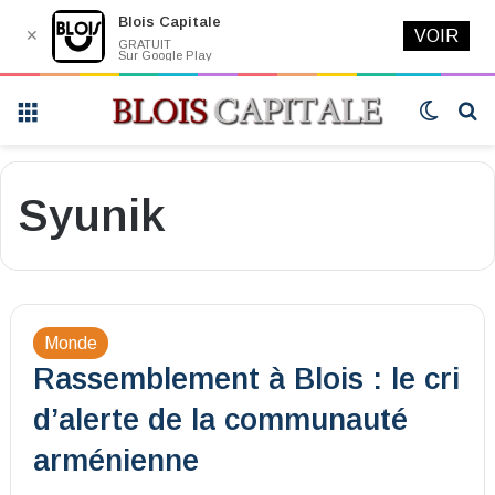
Blois Capitale
✕
VOIR
GRATUIT
Sur Google Play
Menu
Switch
R
skin
Syunik
Monde
Rassemblement à Blois : le cri
d’alerte de la communauté
arménienne