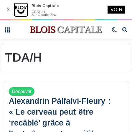
Blois Capitale
✕
VOIR
GRATUIT
Sur Google Play
Menu
Switch
R
skin
TDA/H
Découvrir
Alexandrin Pálfalvi-Fleury :
« Le cerveau peut être
‘recâblé’ grâce à