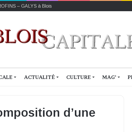
EUROFINS – GALYS à Blois
CALE
ACTUALITÉ
CULTURE
MAG’
P
omposition d’une