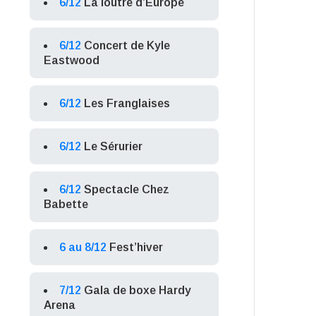
6/12
La loutre d’Europe
6/12
Concert de Kyle
Eastwood
6/12
Les Franglaises
6/12
Le Sérurier
6/12
Spectacle Chez
Babette
6 au 8/12
Fest’hiver
7/12
Gala de boxe Hardy
Arena