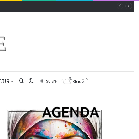
℃
LUS
Rechercher
Switch
2
Suivre
Blois
skin