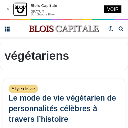
Blois Capitale
✕
VOIR
GRATUIT
Sur Google Play
Menu
Switch
R
skin
végétariens
Style de vie
Le mode de vie végétarien de
personnalités célèbres à
travers l’histoire