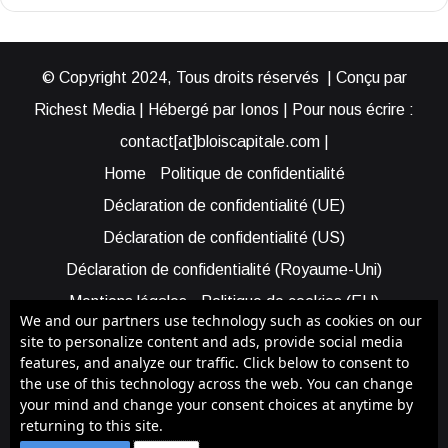
© Copyright 2024, Tous droits réservés | Conçu par
Richest Media | Hébergé par Ionos | Pour nous écrire :
contact[at]bloiscapitale.com |
Home
Politique de confidentialité
Déclaration de confidentialité (UE)
Déclaration de confidentialité (US)
Déclaration de confidentialité (Royaume-Uni)
Mentions légales
Politique de cookies (EU)
We and our partners use technology such as cookies on our
Cookie Policy (AUS)
Cookie Policy (US)
site to personalize content and ads, provide social media
features, and analyze our traffic. Click below to consent to
Qui sommes-nous ?
Participer à Blois Capitale
the use of this technology across the web. You can change
Bénéficier d’une assistance
your mind and change your consent choices at anytime by
returning to this site.
Facebook
X
YouTube
Instagram
RSS