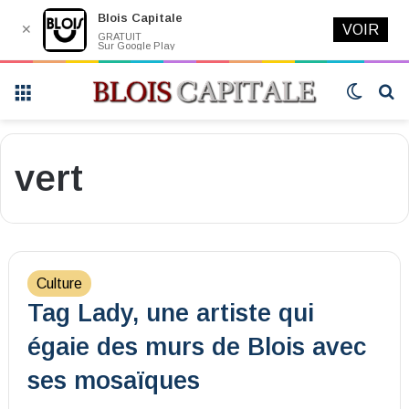
Blois Capitale
✕
VOIR
GRATUIT
Sur Google Play
Menu
Switch
R
skin
vert
Culture
Tag Lady, une artiste qui
égaie des murs de Blois avec
ses mosaïques