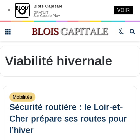
Blois Capitale
✕
VOIR
GRATUIT
Sur Google Play
Menu
Switch
R
skin
Viabilité hivernale
Mobilités
Sécurité routière : le Loir-et-
Cher prépare ses routes pour
l’hiver