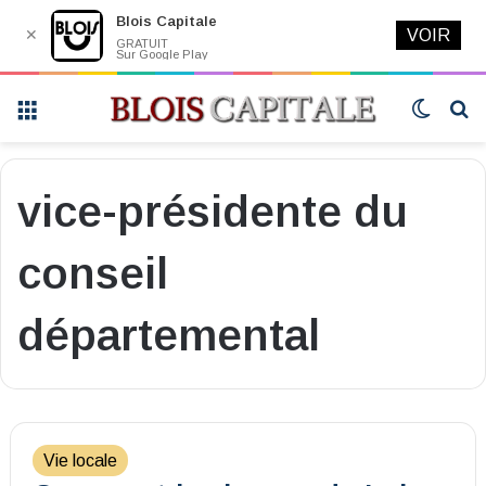
Blois Capitale
✕
VOIR
GRATUIT
Sur Google Play
Menu
Switch
R
skin
vice-présidente du
conseil
départemental
Vie locale