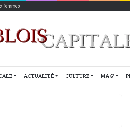
r les enfants défavorisés
CALE
ACTUALITÉ
CULTURE
MAG’
P