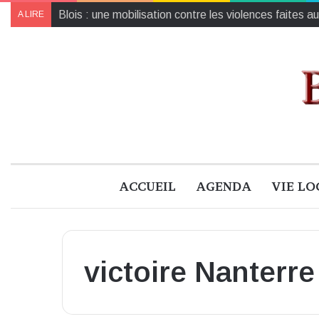
Collecte de jouets pour Noël : un geste solidaire pou
A LIRE
ACCUEIL
AGENDA
VIE LO
victoire Nanterre