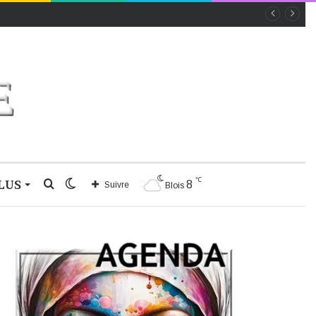
℃
LUS
Rechercher
Switch
8
Suivre
Blois
skin