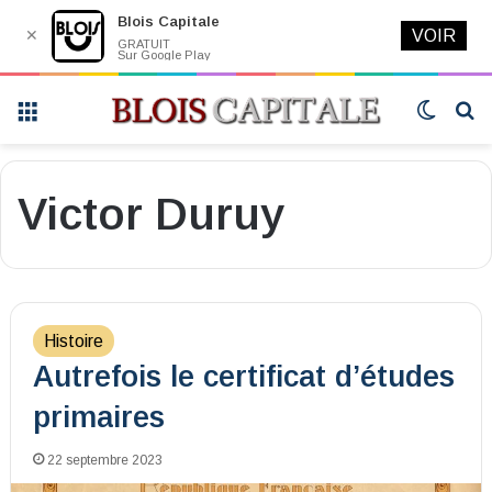
Blois Capitale
✕
VOIR
GRATUIT
Sur Google Play
Menu
Switch
R
skin
Victor Duruy
Histoire
Autrefois le certificat d’études
primaires
22 septembre 2023