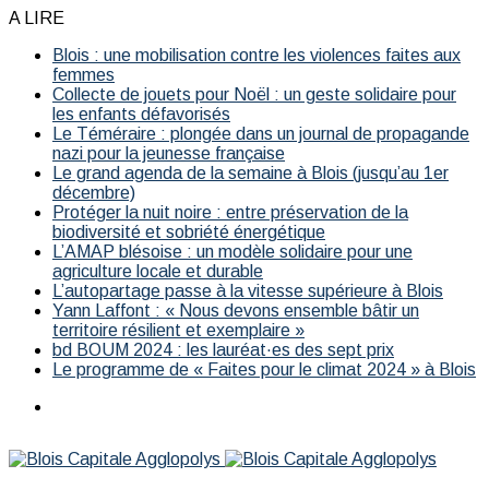
A LIRE
Blois : une mobilisation contre les violences faites aux
femmes
Collecte de jouets pour Noël : un geste solidaire pour
les enfants défavorisés
Le Téméraire : plongée dans un journal de propagande
nazi pour la jeunesse française
Le grand agenda de la semaine à Blois (jusqu’au 1er
décembre)
Protéger la nuit noire : entre préservation de la
biodiversité et sobriété énergétique
L’AMAP blésoise : un modèle solidaire pour une
agriculture locale et durable
L’autopartage passe à la vitesse supérieure à Blois
Yann Laffont : « Nous devons ensemble bâtir un
territoire résilient et exemplaire »
bd BOUM 2024 : les lauréat·es des sept prix
Le programme de « Faites pour le climat 2024 » à Blois
Menu