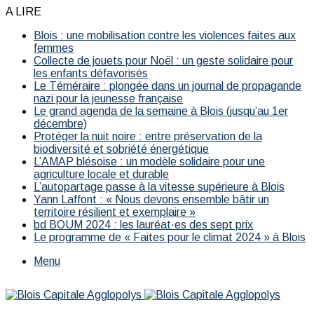
A LIRE
Blois : une mobilisation contre les violences faites aux
femmes
Collecte de jouets pour Noël : un geste solidaire pour
les enfants défavorisés
Le Téméraire : plongée dans un journal de propagande
nazi pour la jeunesse française
Le grand agenda de la semaine à Blois (jusqu’au 1er
décembre)
Protéger la nuit noire : entre préservation de la
biodiversité et sobriété énergétique
L’AMAP blésoise : un modèle solidaire pour une
agriculture locale et durable
L’autopartage passe à la vitesse supérieure à Blois
Yann Laffont : « Nous devons ensemble bâtir un
territoire résilient et exemplaire »
bd BOUM 2024 : les lauréat·es des sept prix
Le programme de « Faites pour le climat 2024 » à Blois
Menu