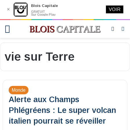
Blois Capitale
✕
VOIR
GRATUIT
Sur Google Play
Menu
Switch
R
skin
vie sur Terre
Monde
Alerte aux Champs
Phlégréens : Le super volcan
italien pourrait se réveiller