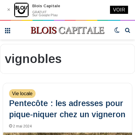
Blois Capitale
✕
VOIR
GRATUIT
Sur Google Play
Menu
Switch
R
skin
vignobles
Vie locale
Pentecôte : les adresses pour
pique-niquer chez un vigneron
2 mai 2024