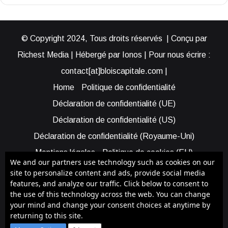
© Copyright 2024, Tous droits réservés | Conçu par
Richest Media | Hébergé par Ionos | Pour nous écrire :
contact[at]bloiscapitale.com |
Home
Politique de confidentialité
Déclaration de confidentialité (UE)
Déclaration de confidentialité (US)
Déclaration de confidentialité (Royaume-Uni)
Mentions légales
Politique de cookies (EU)
We and our partners use technology such as cookies on our
Cookie Policy (AUS)
Cookie Policy (US)
site to personalize content and ads, provide social media
features, and analyze our traffic. Click below to consent to
Qui sommes-nous ?
Participer à Blois Capitale
the use of this technology across the web. You can change
Bénéficier d’une assistance
your mind and change your consent choices at anytime by
returning to this site.
Facebook
X
YouTube
Instagram
RSS