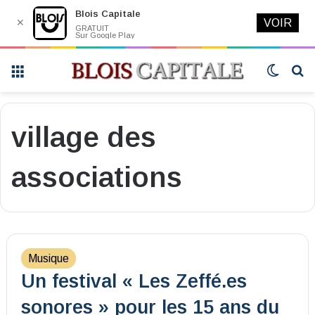
Blois Capitale
✕
VOIR
GRATUIT
Sur Google Play
Menu
Switch
R
skin
village des
associations
Musique
Un festival « Les Zeffé.es
sonores » pour les 15 ans du