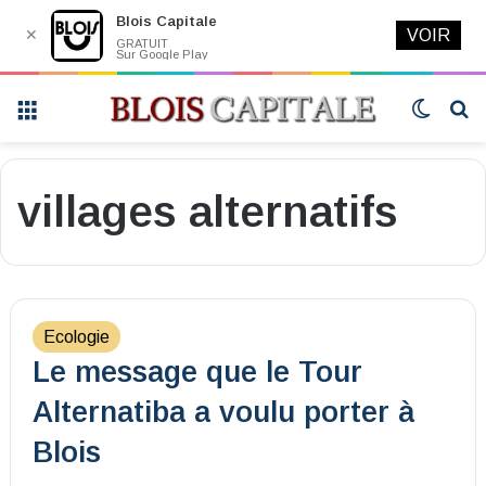
Blois Capitale
✕
VOIR
GRATUIT
Sur Google Play
Menu
Switch
R
skin
villages alternatifs
Ecologie
Le message que le Tour
Alternatiba a voulu porter à
Blois