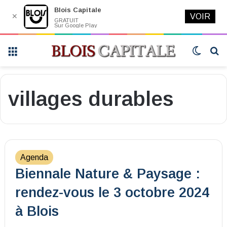
Blois Capitale
✕
VOIR
GRATUIT
Sur Google Play
Menu
Switch
R
skin
villages durables
Agenda
Biennale Nature & Paysage :
rendez-vous le 3 octobre 2024
à Blois