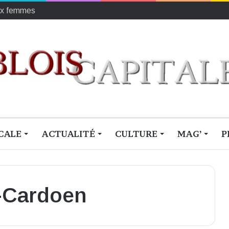
r les enfants défavorisés
CALE
ACTUALITÉ
CULTURE
MAG’
P
e-Cardoen