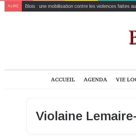
Collecte de jouets pour Noël : un geste solidaire pou
A LIRE
ACCUEIL
AGENDA
VIE LO
Violaine Lemair