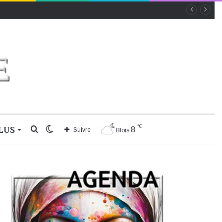
℃
LUS
Rechercher
Switch
8
Suivre
Blois
skin