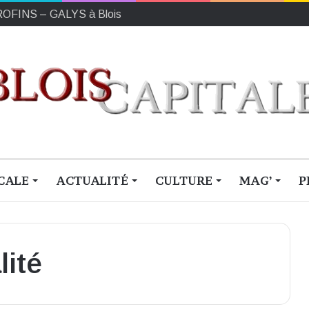
EUROFINS – GALYS à Blois
CALE
ACTUALITÉ
CULTURE
MAG’
P
lité