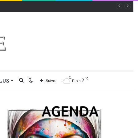
℃
LUS
Rechercher
Switch
2
Suivre
Blois
skin