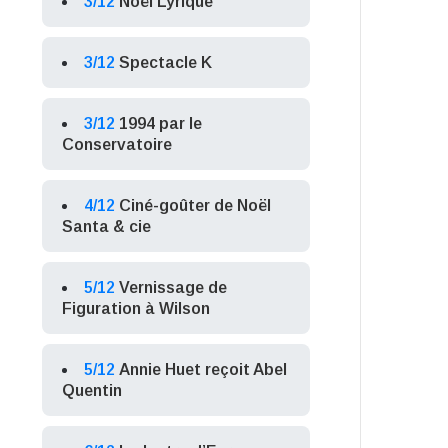
3/12
Noël Lyrique
3/12
Spectacle K
3/12
1994 par le
Conservatoire
4/12
Ciné-goûter de Noël
Santa & cie
5/12
Vernissage de
Figuration à Wilson
5/12
Annie Huet reçoit Abel
Quentin