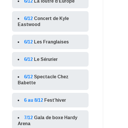
6/12
La loutre d’Europe
6/12
Concert de Kyle
Eastwood
6/12
Les Franglaises
6/12
Le Sérurier
6/12
Spectacle Chez
Babette
6 au 8/12
Fest’hiver
7/12
Gala de boxe Hardy
Arena