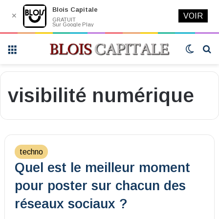
Blois Capitale
✕
VOIR
GRATUIT
Sur Google Play
Menu
Switch
R
skin
visibilité numérique
techno
Quel est le meilleur moment
pour poster sur chacun des
réseaux sociaux ?