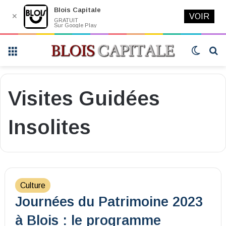
Blois Capitale
✕
VOIR
GRATUIT
Sur Google Play
Menu
Switch
R
skin
Visites Guidées
Insolites
Culture
Journées du Patrimoine 2023
à Blois : le programme