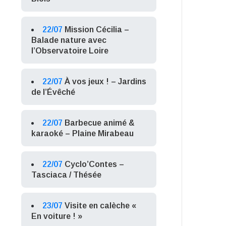
22/07
Mission Cécilia –
Balade nature avec
l’Observatoire Loire
22/07
À vos jeux ! – Jardins
de l’Évêché
22/07
Barbecue animé &
karaoké – Plaine Mirabeau
22/07
Cyclo’Contes –
Tasciaca / Thésée
23/07
Visite en calèche «
En voiture ! »