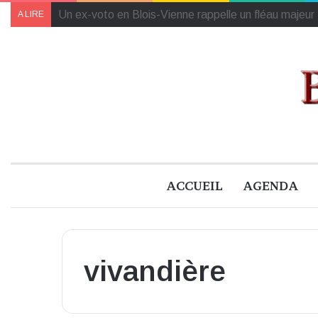
Le feu vert à l’Académie Saint-Louis de Chalès sous 
A LIRE
ACCUEIL
AGENDA
vivandière