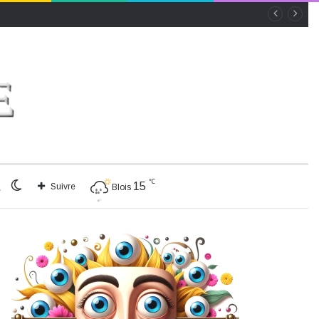
℃
Rechercher
Switch
15
Suivre
Blois
skin