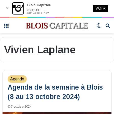
Blois Capitale
✕
VOIR
GRATUIT
Sur Google Play
Menu
Switch
R
skin
Vivien Laplane
Agenda
Agenda de la semaine à Blois
(8 au 13 octobre 2024)
7 octobre 2024