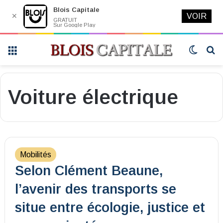
Blois Capitale
✕
VOIR
GRATUIT
Sur Google Play
Menu
Switch
R
skin
Voiture électrique
Mobilités
Selon Clément Beaune,
l’avenir des transports se
situe entre écologie, justice et