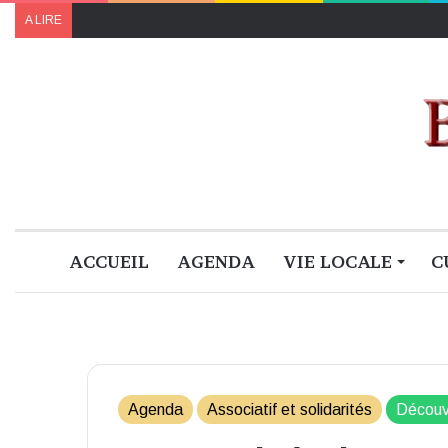
A LIRE
ACCUEIL
AGENDA
VIE LOCALE
C
Agenda
Associatif et solidarités
Découv