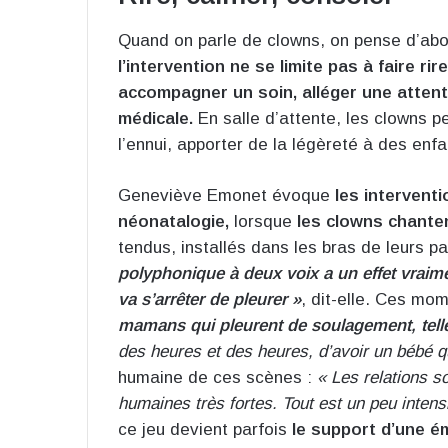
Quand on parle de clowns, on pense d’abord 
l’intervention ne se limite pas à faire rir
accompagner un soin, alléger une atten
médicale.
En salle d’attente, les clowns p
l’ennui, apporter de la légèreté à des enf
Geneviève Emonet évoque
les intervent
néonatalogie,
lorsque
les clowns chanten
tendus, installés dans les bras de leurs p
polyphonique à deux voix a un effet vraime
va s’arrêter de pleurer »
, dit-elle. Ces mo
mamans qui pleurent de soulagement, telle
des heures et des heures, d’avoir un bébé 
humaine de ces scènes :
« Les relations s
humaines très fortes. Tout est un peu intensi
ce jeu devient parfois
le support d’une é