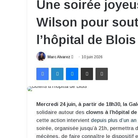
Une soirée joyeus
Wilson pour sout
l’hôpital de Blois
Envoyer
Marc Alvarez
10 juin 2026
un
Facebook
Linkedin
Messenger
Partager par email
Imprimer
courriel
Mercredi 24 juin, à partir de 18h30, la Ga
solidaire autour des
clowns à l’hôpital de
cette action intervient
depuis plus d’un an
soirée, organisée jusqu’à 21h, permettra d
mécènes, de faire connaître le dispositif