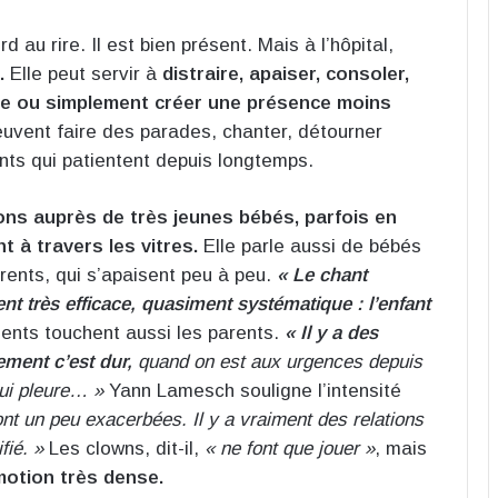
au rire. Il est bien présent. Mais à l’hôpital,
e.
Elle peut servir à
distraire, apaiser, consoler,
te ou simplement créer une présence moins
euvent faire des parades, chanter, détourner
ants qui patientent depuis longtemps.
ions auprès de très jeunes bébés, parfois en
t à travers les vitres.
Elle parle aussi de bébés
arents, qui s’apaisent peu à peu.
« Le chant
nt très efficace, quasiment systématique : l’enfant
ments touchent aussi les parents.
« Il y a des
ment c’est dur,
quand on est aux urgences depuis
qui pleure… »
Yann Lamesch souligne l’intensité
ont un peu exacerbées. Il y a vraiment des relations
fié. »
Les clowns, dit-il,
« ne font que jouer »
, mais
motion très dense.