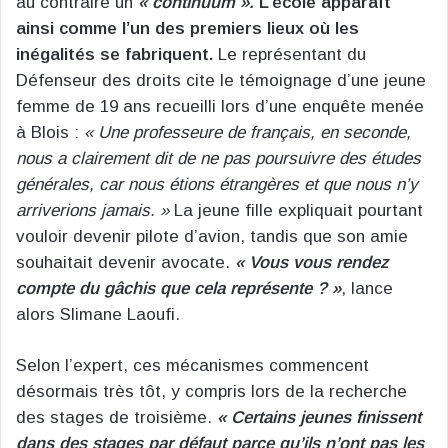
au contraire un
« continuum ».
L’école apparaît
ainsi comme l’un des premiers lieux où les
inégalités se fabriquent.
Le représentant du
Défenseur des droits cite le témoignage d’une jeune
femme de 19 ans recueilli lors d’une enquête menée
à Blois :
« Une professeure de français, en seconde,
nous a clairement dit de ne pas poursuivre des études
générales, car nous étions étrangères et que nous n’y
arriverions jamais. »
La jeune fille expliquait pourtant
vouloir devenir pilote d’avion, tandis que son amie
souhaitait devenir avocate.
« Vous vous rendez
compte du gâchis que cela représente ? »
, lance
alors Slimane Laoufi.
Selon l’expert, ces mécanismes commencent
désormais très tôt, y compris lors de la recherche
des stages de troisième.
« Certains jeunes finissent
dans des stages par défaut parce qu’ils n’ont pas les