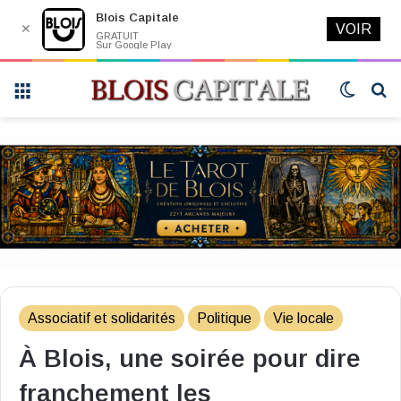
Blois Capitale
✕
VOIR
GRATUIT
Sur Google Play
Menu
Switch
R
skin
Associatif et solidarités
Politique
Vie locale
À Blois, une soirée pour dire
franchement les