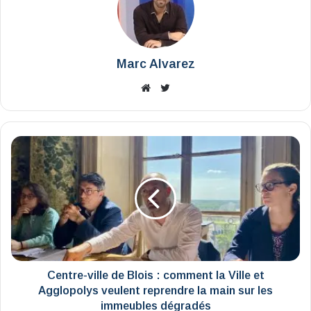
Marc Alvarez
Website
X
Centre-
ville
de
Blois
:
comment
la
Ville
et
Agglopolys
Centre-ville de Blois : comment la Ville et
veulent
Agglopolys veulent reprendre la main sur les
reprendre
immeubles dégradés