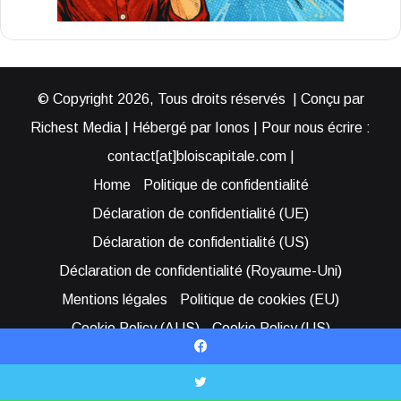
© Copyright 2026, Tous droits réservés | Conçu par
Richest Media | Hébergé par Ionos | Pour nous écrire :
contact[at]bloiscapitale.com |
Home
Politique de confidentialité
Déclaration de confidentialité (UE)
Déclaration de confidentialité (US)
Déclaration de confidentialité (Royaume-Uni)
Mentions légales
Politique de cookies (EU)
Cookie Policy (AUS)
Cookie Policy (US)
Qui sommes-nous ?
Participer à Blois Capitale
Facebook
Bénéficier d’une assistance
X