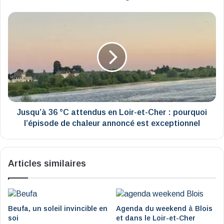
la
main
Jusqu’à
sur
36
les
°C
immeubles
attendus
dégradés
en
Loir-
et-
Cher
:
pourquoi
Jusqu’à 36 °C attendus en Loir-et-Cher : pourquoi
l’épisode
l’épisode de chaleur annoncé est exceptionnel
de
chaleur
annoncé
Articles similaires
est
exceptionnel
Beufa, un soleil invincible en
Agenda du weekend à Blois
soi
et dans le Loir-et-Cher