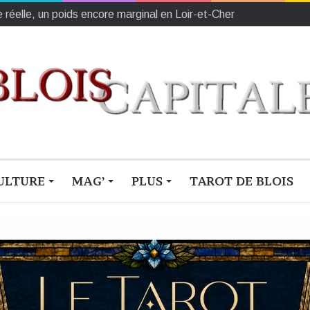
e réelle, un poids encore marginal en Loir-et-Cher
ULTURE
MAG’
PLUS
TAROT DE BLOIS