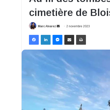
cimetière de Bloi
Envoyer
Marc Alvarez
2 novembre 2023
un
Facebook
Linkedin
Messenger
Partager par email
Imprimer
courriel