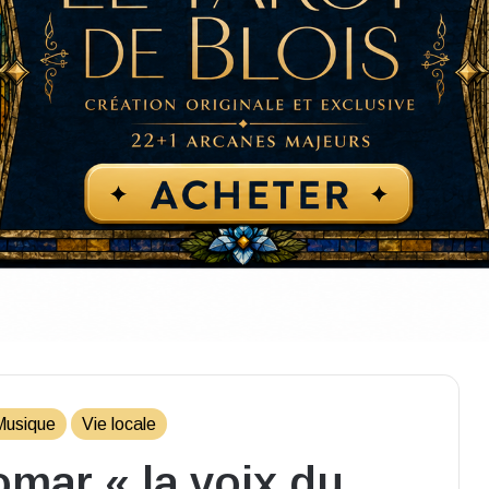
Musique
Vie locale
mar « la voix du