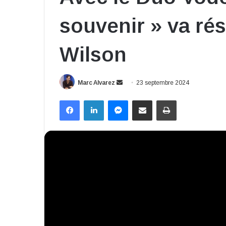
souvenir » va ré
Wilson
Envoyer
Marc Alvarez
23 septembre 2024
un
Facebook
Linkedin
Messenger
Partager par email
Imprimer
courriel