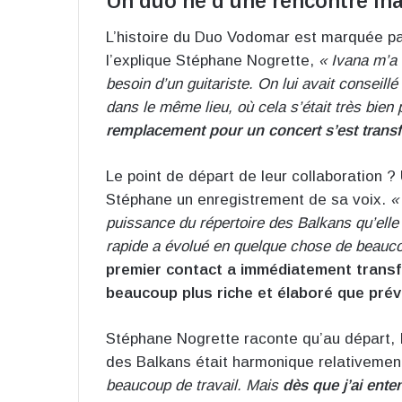
Un duo né d’une rencontre in
L’histoire du Duo Vodomar est marquée pa
l’explique Stéphane Nogrette,
« Ivana m’a 
besoin d’un guitariste. On lui avait conseill
dans le même lieu, où cela s’était très bien
remplacement pour un concert s’est transfo
Le point de départ de leur collaboration ?
Stéphane un enregistrement de sa voix.
«
puissance du répertoire des Balkans qu’elle p
rapide a évolué en quelque chose de beauco
premier contact a immédiatement transfo
beaucoup plus riche et élaboré que prév
Stéphane Nogrette raconte qu’au départ, Iva
des Balkans était harmonique relativemen
beaucoup de travail. Mais
dès que j’ai ente