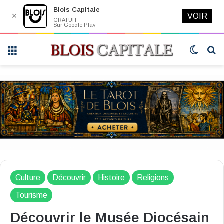
Blois Capitale
✕
VOIR
GRATUIT
Sur Google Play
Menu
Switch
R
skin
Culture
Découvrir
Histoire
Religions
Tourisme
Découvrir le Musée Diocésain