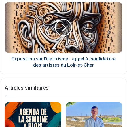
Exposition
sur
l'illettrisme
:
appel
à
candidature
des
artistes
du
Exposition sur l'illettrisme : appel à candidature
Loir-
des artistes du Loir-et-Cher
et-
Cher
Articles similaires