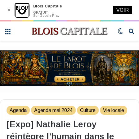
Blois Capitale
✕
VOIR
GRATUIT
Sur Google Play
Menu
Switch
R
skin
Agenda
Agenda mai 2024
Culture
Vie locale
[Expo] Nathalie Leroy
réintègre l’humain dans le