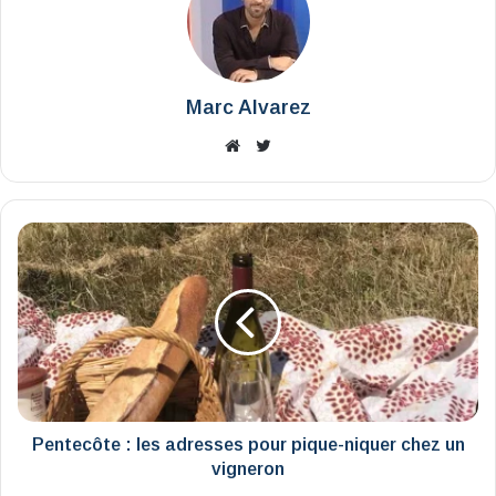
Marc Alvarez
Website
X
Pentecôte
:
les
adresses
pour
pique-
niquer
chez
un
vigneron
Pentecôte : les adresses pour pique-niquer chez un
vigneron