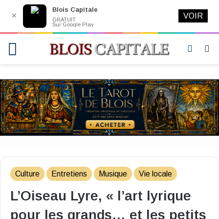
Blois Capitale
✕
VOIR
GRATUIT
Sur Google Play
Menu
Switch
R
skin
Culture
Entretiens
Musique
Vie locale
L’Oiseau Lyre, « l’art lyrique
pour les grands… et les petits