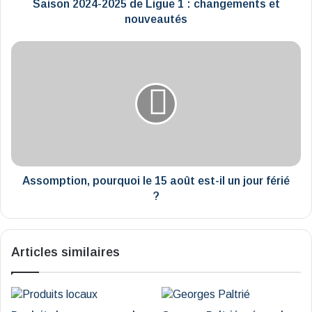
nouveautés
Saison 2024-2025 de Ligue 1 : changements et
nouveautés
Assomption,
pourquoi
le
15
août
est-
il
un
jour
férié
Assomption, pourquoi le 15 août est-il un jour férié
?
?
Articles similaires