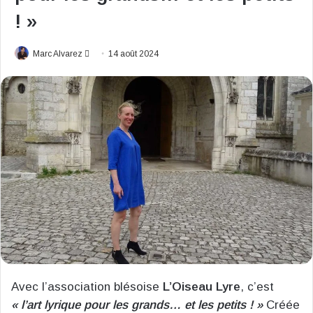
! »
Envoyer
Marc Alvarez
14 août 2024
un
courriel
Avec l’association blésoise
L’Oiseau Lyre
, c’est
« l’art lyrique pour les grands… et les petits ! »
Créée