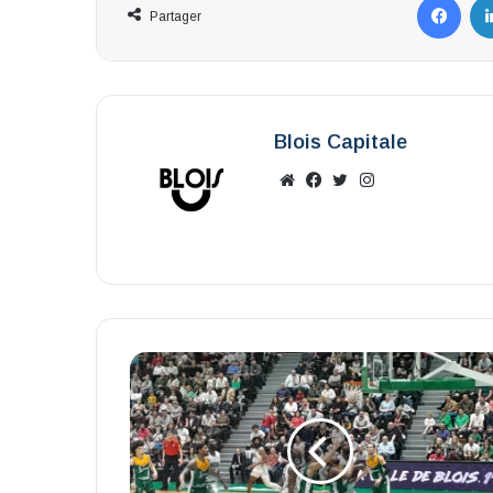
Partager
Blois Capitale
Website
Facebook
X
Instagram
Le
Portel
s'impose
à
Blois
(74-