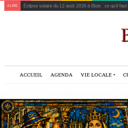
L’Harmonie de la région Centre-Val de Loire champ
A LIRE
ACCUEIL
AGENDA
VIE LOCALE
C