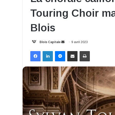
Touring Choir ma
Blois
Envoyer
Blois Capitale
9 avril 2023
un
Facebook
Linkedin
Messenger
Partager par email
Imprimer
courriel