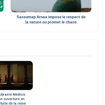
la
nature
ou
promet
Sassumap Arnaa impose le respect de
le
la nature ou promet le chaos
chaos
Librairie Médicis
n ouverture en
fuite de la reine