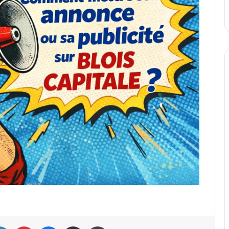
ebook
Linkedin
Pinterest
Messenger
Partager par email
Imprimer