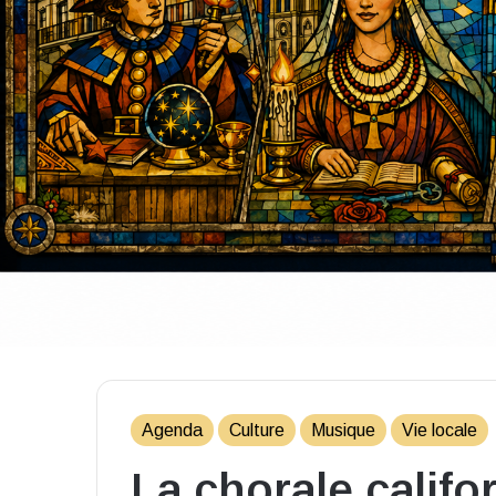
Agenda
Culture
Musique
Vie locale
La chorale calif