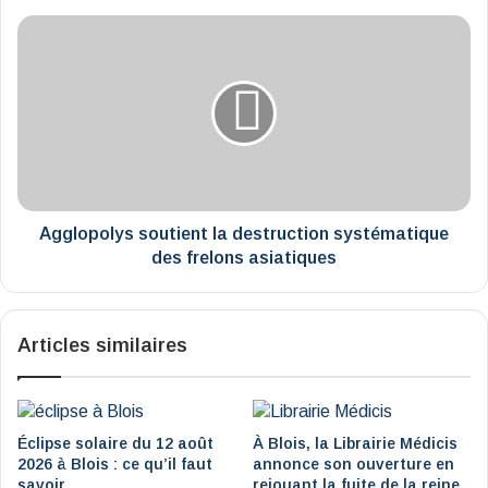
end
Agglopolys
soutient
la
destruction
systématique
des
frelons
asiatiques
Agglopolys soutient la destruction systématique
des frelons asiatiques
Articles similaires
Éclipse solaire du 12 août
À Blois, la Librairie Médicis
2026 à Blois : ce qu’il faut
annonce son ouverture en
savoir
rejouant la fuite de la reine