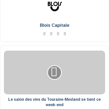
Blois Capitale
Website
Facebook
X
Instagram
Le
salon
des
vins
du
Touraine-
Mesland
se
tient
ce
Le salon des vins du Touraine-Mesland se tient ce
week-
week-end