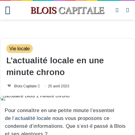
Menu
Switch
R
skin
Vie locale
L’actualité locale en une
minute chrono
Envoyer
Blois Capitale
25 avril 2023
un
courriel
Pour connaître en une petite minute l’essentiel
de
l’actualité locale
nous vous proposons ce
condensé d’informations. Que s’est-il passé à Blois
et ses alentours ?