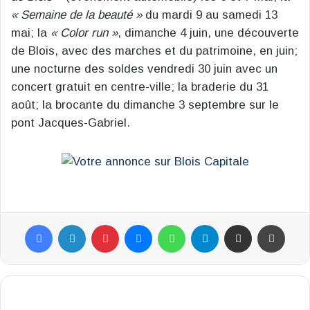
« Semaine de la beauté »
du mardi 9 au samedi 13
mai; la
« Color run »
, dimanche 4 juin, une découverte
de Blois, avec des marches et du patrimoine, en juin;
une nocturne des soldes vendredi 30 juin avec un
concert gratuit en centre-ville; la braderie du 31
août; la brocante du dimanche 3 septembre sur le
pont Jacques-Gabriel.
Facebook
Linkedin
Pinterest
Messenger
WhatsApp
Telegram
Partager par email
Impr