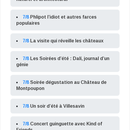
7/8
Phlipot l’idiot et autres farces
populaires
7/8
La visite qui réveille les châteaux
7/8
Les Soirées d’été : Dalí, journal d’un
génie
7/8
Soirée dégustation au Château de
Montpoupon
7/8
Un soir d’été à Villesavin
7/8
Concert guinguette avec Kind of
Friends