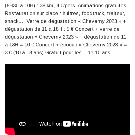
(8H30 à 10H) : 38 km, 4 €/pers. Animations gratuites
Restauration sur place : huitres, foodtruck, traiteur,
snack,… Verre de dégustation « Cheverny 2023 » +
dégustation de 11 à 18H : 5 € Concert + verre de
dégustation « Cheverny 2023 » + dégustation de 11
à 18H = 10 € Concert + écocup « Cheverny 2023 » =
3 € (10 à 18 ans) Gratuit pour les – de 10 ans