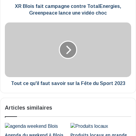
vidéo
XR Blois fait campagne contre TotalEnergies,
choc
Greenpeace lance une vidéo choc
Tout
ce
qu'il
faut
savoir
sur
la
Fête
du
Sport
Tout ce qu'il faut savoir sur la Fête du Sport 2023
2023
Articles similaires
Agenda du weekend à Blois
Produits locaux en grande