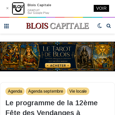
Blois Capitale
✕
VOIR
GRATUIT
Sur Google Play
Menu
Switch
R
skin
Agenda
Agenda septembre
Vie locale
Le programme de la 12ème
Fête des Vendanges à