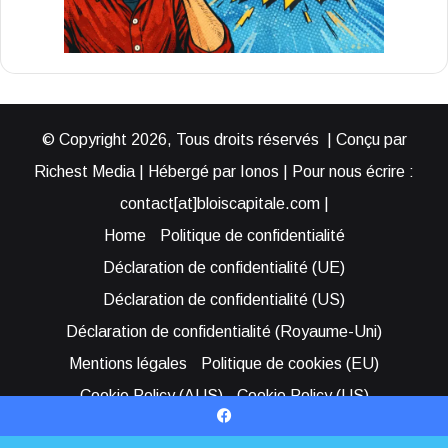
© Copyright 2026, Tous droits réservés | Conçu par
Richest Media | Hébergé par Ionos | Pour nous écrire :
contact[at]bloiscapitale.com |
Home
Politique de confidentialité
Déclaration de confidentialité (UE)
Déclaration de confidentialité (US)
Déclaration de confidentialité (Royaume-Uni)
Mentions légales
Politique de cookies (EU)
Cookie Policy (AUS)
Cookie Policy (US)
Qui sommes-nous ?
Participer à Blois Capitale
Facebook