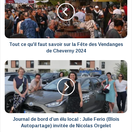
qu'il
faut
savoir
sur
la
Fête
des
Vendanges
Tout ce qu'il faut savoir sur la Fête des Vendanges
de
de Cheverny 2024
Cheverny
2024
Journal
de
bord
d’un
élu
local
:
Julie
Ferio
(Blois
Journal de bord d’un élu local : Julie Ferio (Blois
Autopartage)
Autopartage) invitée de Nicolas Orgelet
invitée