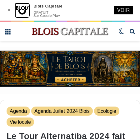
Blois Capitale
✕
VOIR
GRATUIT
Sur Google Play
Menu
Switch
R
skin
Agenda
Agenda Juillet 2024 Blois
Ecologie
Vie locale
Le Tour Alternatiba 2024 fait